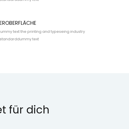
ZEROBERFLÄCHE
ummy text the printing and typeseing industry
 standarddummy text
t für dich