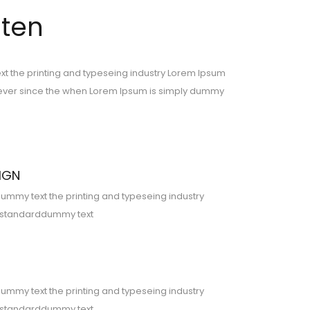
eten
t the printing and typeseing industry Lorem Ipsum
ver since the when Lorem Ipsum is simply dummy
IGN
ummy text the printing and typeseing industry
 standarddummy text
ummy text the printing and typeseing industry
 standarddummy text